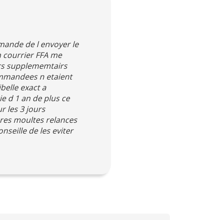
mande de l envoyer le
on courrier FFA me
urs supplememtairs
ommandees n etaient
belle exact a
e d 1 an de plus ce
r les 3 jours
pres moultes relances
nseille de les eviter