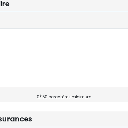
ire
0
/150 caractères minimum
surances