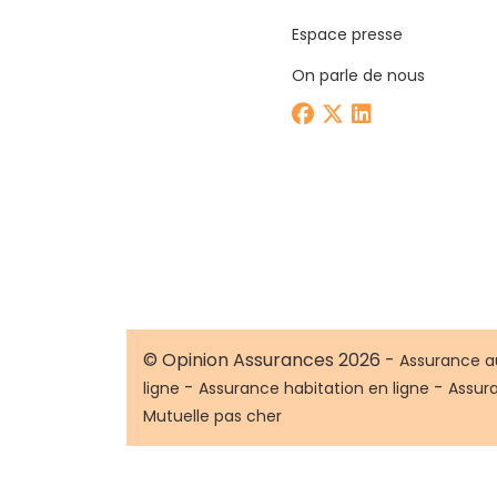
Espace presse
On parle de nous
© Opinion Assurances 2026 -
Assurance a
-
-
ligne
Assurance habitation en ligne
Assur
Mutuelle pas cher