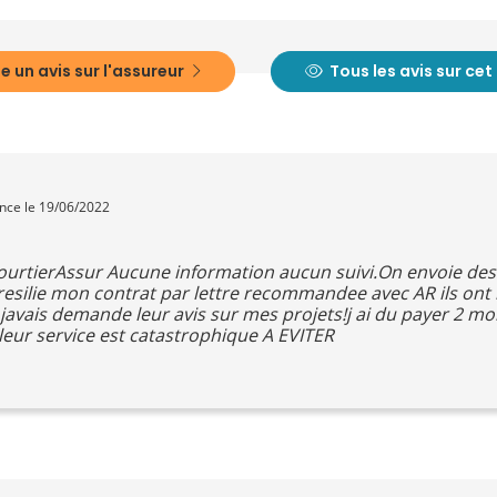
e un avis sur l'assureur
Tous les avis sur ce
ence le 19/06/2022
 CourtierAssur Aucune information aucun suivi.On envoie des 
esilie mon contrat par lettre recommandee avec AR ils ont re
 k javais demande leur avis sur mes projets!j ai du payer 2 m
leur service est catastrophique A EVITER