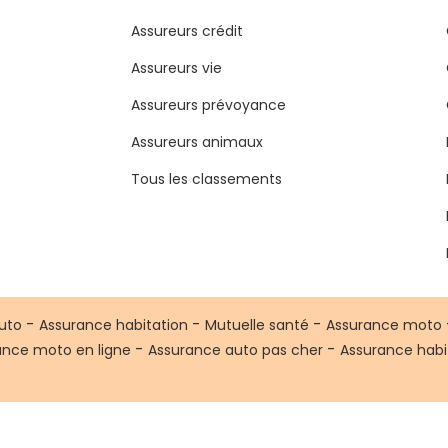
Assureurs crédit
Assureurs vie
Assureurs prévoyance
Assureurs animaux
Tous les classements
-
-
-
uto
Assurance habitation
Mutuelle santé
Assurance moto
-
-
ance moto en ligne
Assurance auto pas cher
Assurance habi