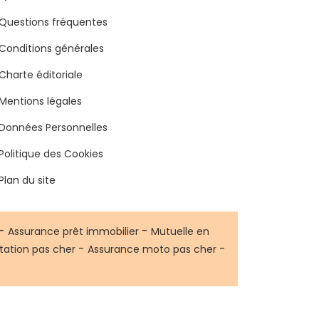
Questions fréquentes
Conditions générales
Charte éditoriale
Mentions légales
Données Personnelles
Politique des Cookies
Plan du site
-
-
Assurance prêt immobilier
Mutuelle en
-
-
tation pas cher
Assurance moto pas cher