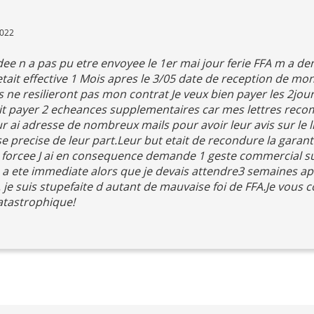
2022
e n a pas pu etre envoyee le 1er mai jour ferie FFA m a de
 etait effective 1 Mois apres le 3/05 date de reception de m
s ne resilieront pas mon contrat Je veux bien payer les 2jo
ait payer 2 echeances supplementaires car mes lettres rec
r ai adresse de nombreux mails pour avoir leur avis sur le li
 precise de leur part.Leur but etait de recondure la garanti
e forcee J ai en consequence demande 1 geste commercial su
e a ete immediate alors que je devais attendre3 semaines a
je suis stupefaite d autant de mauvaise foi de FFA.Je vous co
catastrophique!