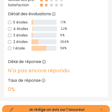
Satisfaction
Détail des évaluations
5 étoiles
7,1%
4 étoiles
2,2%
3 étoiles
5%
2 étoiles
26,6%
1 étoile
59%
Délai de réponse
N'a pas encore répondu
Taux de réponse
0%
Je rédige un avis sur l'assureur